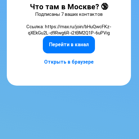
Что там в Москве? 🔞
Подписаны 7 ваших контактов

Ссылка: https://max.ru/join/bHuQwcFKz-
qXEkGu2L-d9Rwg6R-i2tBM2Q1P-6uPVig
Перейти в канал
Открыть в браузере